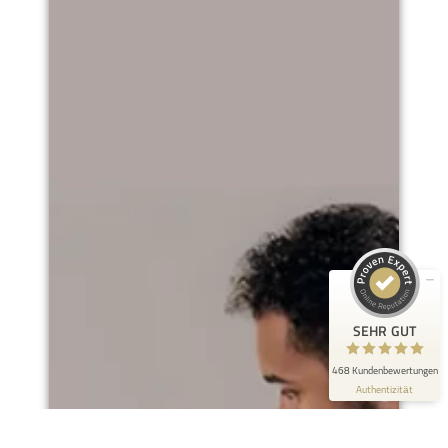
Kundenbewertungen und Erfahrungen zu
Smiling Customer
SEHR GUT
100%
Empfehlungen auf
ProvenExpert.com
4,93 / 5,00
452
16
Bewertungen auf
Bewertungen von 2
ProvenExpert.com
anderen Quellen
SEHR GUT
Blick aufs ProvenExpert-Profil werfen
468 Kundenbewertungen
Authentizität
3.8.2026