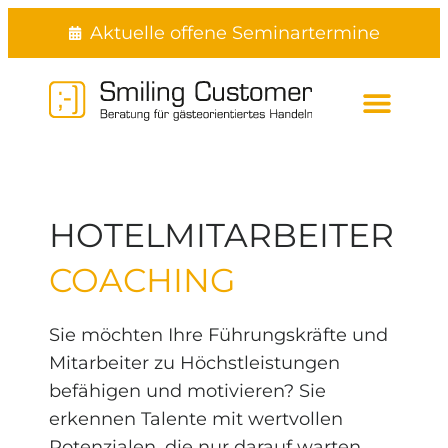
Aktuelle offene Seminartermine
DAS BUCH UM GÄSTE ZU BEG
HOTELMITARBEITER
COACHING
Sie möchten Ihre Führungskräfte und
Mitarbeiter zu Höchstleistungen
befähigen und motivieren? Sie
erkennen Talente mit wertvollen
Potenzialen, die nur darauf warten,