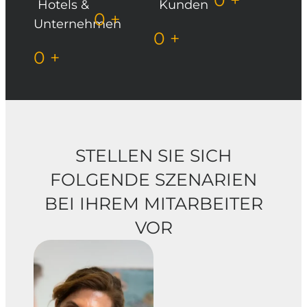
0
+
Hotels &
Kunden
0
+
Unternehmen
0
+
0
+
STELLEN SIE SICH
FOLGENDE
SZENARIEN
BEI IHREM
MITARBEITER
VOR