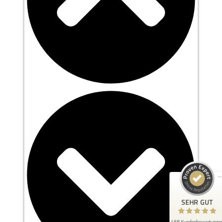
Kundenbewertungen und Erfahrungen zu
Smiling Customer
SEHR GUT
100%
Empfehlungen auf
ProvenExpert.com
4,93 / 5,00
452
16
Bewertungen auf
Bewertungen von 2
ProvenExpert.com
anderen Quellen
SEHR GUT
Blick aufs ProvenExpert-Profil werfen
468 Kundenbewertunge