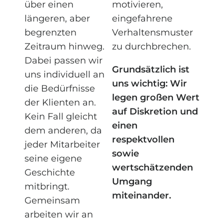
über einen
motivieren,
längeren, aber
eingefahrene
begrenzten
Verhaltensmuster
Zeitraum hinweg.
zu durchbrechen.
Dabei passen wir
Grundsätzlich ist
uns individuell an
uns wichtig: Wir
die Bedürfnisse
legen großen Wert
der Klienten an.
auf Diskretion und
Kein Fall gleicht
einen
dem anderen, da
respektvollen
jeder Mitarbeiter
sowie
seine eigene
wertschätzenden
Geschichte
Umgang
mitbringt.
miteinander.
Gemeinsam
arbeiten wir an