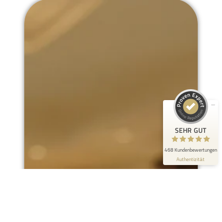
Kundenbewertungen und Erfahrungen zu
Smiling Customer
SEHR GUT
100%
Empfehlungen auf
ProvenExpert.com
4,93 / 5,00
452
16
Bewertungen auf
Bewertungen von 2
ProvenExpert.com
anderen Quellen
SEHR GUT
Blick aufs ProvenExpert-Profil werfen
468 Kundenbewertungen
Authentizität
3.8.2026