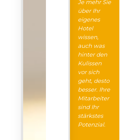
Je mehr Sie
über Ihr
eigenes
Hotel
wissen,
auch was
hinter den
Kulissen
vor sich
geht, desto
besser. Ihre
Mitarbeiter
sind Ihr
stärkstes
Potenzial.