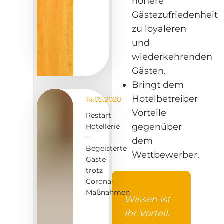
höhere
Gästezufriedenheit
zu loyaleren
und
wiederkehrenden
Gästen.
Bringt dem
Hotelbetreiber
14.05.2020
Vorteile
Restart
gegenüber
Hotellerie
–
dem
Begeisterte
Wettbewerber.
Gäste
trotz
Corona-
Maßnahmen
Wissen ist
Ihr Vorteil.